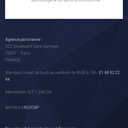
Agence parisienne :
222, boulevard Saint-Germain
75007 – Paris
FRANCE
Standard ouvert du lundi au vendredi de 9h30 à 19h :
01 48 92 22
44
.
Intervention 7j/7 – 24h/24
Membre d'
AVOCAP