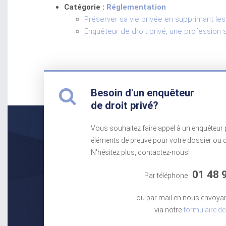
Catégorie :
Réglementation
Préserver sa vie privée en supprimant le
Enquêteur de droit privé, une professio
Besoin d'un enquêteur
de droit privé?
Vous souhaitez faire appel à un enquêteur pr
éléments de preuve pour votre dossier ou ce
N'hésitez plus, contactez-nous!
01 48 
Par téléphone :
ou par mail en nous envoya
via notre
formulaire de