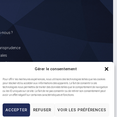
-nous ?
jurisprudence
gales
 cookie
Gérer le consentement
sonnelles
Pour offrir les meilleures expériences, nous utilisons des technologies telles que les cookies
pour stocker et/ou accéder aux informations des appareils. Le fait de consentir à ces
technologies nous permettra de traiter des données telles que le comportement de navigation
ou les ID uniques sur ce site. Le fait de ne pas consentir ou de retirer son consentement peut
avoir un effet négatif sur certaines caractéristiques et fonctions.
ACCEPTER
REFUSER
VOIR LES PRÉFÉRENCES
Go to Top