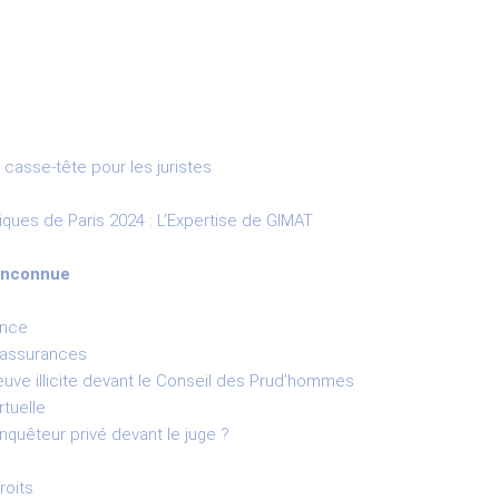
 casse-tête pour les juristes
ques de Paris 2024 : L’Expertise de GIMAT
inconnue
ance
s assurances
reuve illicite devant le Conseil des Prud’hommes
rtuelle
enquêteur privé devant le juge ?
roits