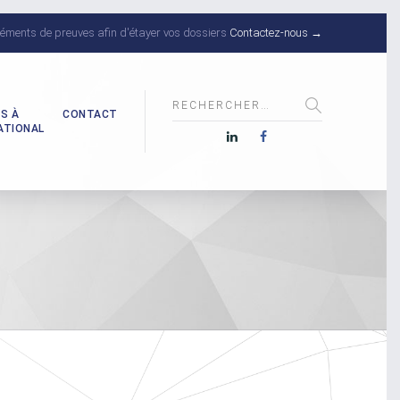
éments de preuves afin d'étayer vos dossiers
Contactez-nous →
S À
CONTACT
ATIONAL