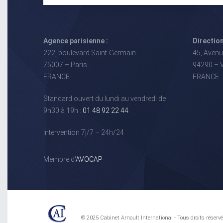
Agence parisienne :
Direction
222, boulevard Saint-Germain
45, Avenu
75007 – Paris
94290 – V
FRANCE
FRANCE
Standard ouvert du lundi au vendredi de
9h30 à 19h :
01 48 92 22 44
.
Intervention 7j/7 – 24h/24
Membre d'
AVOCAP
© 2025 Cabinet Arnoult International - Tous droits réserv