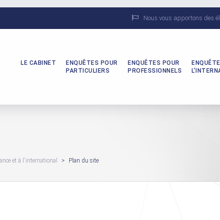
Nous vous apportons des él
LE CABINET
ENQUÊTES POUR
ENQUÊTES POUR
ENQUÊTE
PARTICULIERS
PROFESSIONNELS
L’INTERN
nce et à l'international
>
Plan du site