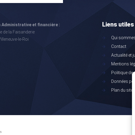
Liens utiles
 Administrative et financière :
e de la Faisanderie
Qui sommes
illeneuve-le-Roi
Contact
Actualité et 
Mentions lé
Politique de
Données per
Plan du site
és