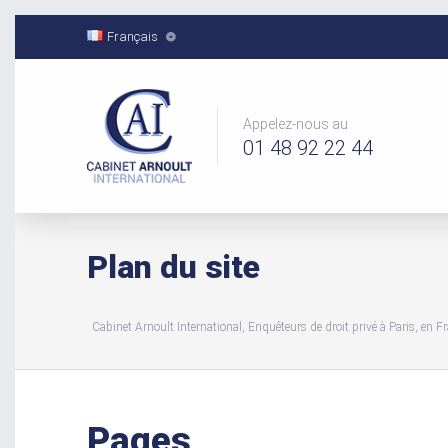
Français
Appelez-nous au
01 48 92 22 44
Plan du site
Cabinet Arnoult International, Enquêteurs de droit privé à Paris, en Fra
Pages