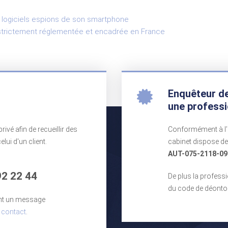
s logiciels espions de son smartphone
n strictement réglementée et encadrée en France
Enquêteur de 
une profess
ivé afin de recueillir des
Conformément à l’a
lui d'un client.
cabinet dispose de 
AUT-075-2118-09
92 22 44
De plus la profess
du code de déontol
nt un message
 contact
.