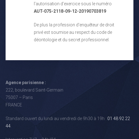
l’autorisation d’exercice sous le numéro
AUT-075-2118-09-12-20190703819
De plus la profession d'enquêteur de droit
privé est soumise au respect du code de
déontologie et du secret professionnel.
Agence parisienne :
222, boulevard Saint-Germain
75007 – Paris
FRANCE
Standard ouvert du lundi au vendredi de 9h30 à 19h :
01 48 92 22
44
.