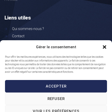
Liens utiles
Qui sommes-nous ?
Contact
Actualité et jurisprudence
Gérer le consentement
Mentions légales
Pour offrir les meilleures expériences, nous utilisons des technologies telles que les cookies
Politique de cookie
pour stocker et/ou accéder aux informations des appareils. Le fait de consentir à ces
Données personnelles
technologies nous permettra de traiter des données telles que le comportement de navigation
ou les ID uniques sur ce site. Le fait de ne pas consentir ou de retirer son consentement peut
Plan du site
avoir un effet négatif sur certaines caractéristiques et fonctions.
ACCEPTER
REFUSER
© 2025 Cabinet Arnoult International - Tous droits réservés
VOIR LES PRÉFÉRENCES