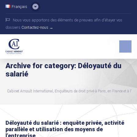
Français
Nous vous apportons des éléments de preuves afin d'étayer vos
dossiers
Contactez-nous →
Archive for category: Déloyauté du
salarié
Cabinet Arnoult International, Enquêteurs de droit privé à Paris, en France et à l'int
Déloyauté du salarié : enquête privée, activité
parallèle et utilisation des moyens de
l’entreprise